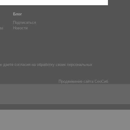
Блог
Подписаться
аз
Новости
е даете согласия на обработку своих персональных
Продвижение сайта
СеоСиб