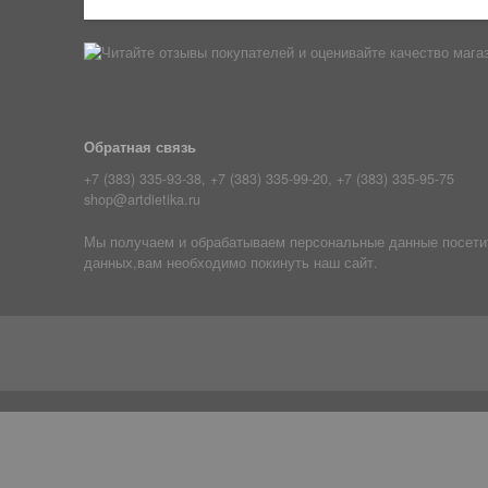
Обратная связь
+7 (383) 335-93-38, +7 (383) 335-99-20, +7 (383) 335-95-75
shop@artdietika.ru
Мы получаем и обрабатываем персональные данные посетите
данных,вам необходимо покинуть наш сайт.