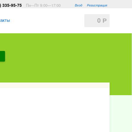
) 335-95-75
Пн—Пт 9:00—17:00
Вход
Регистрация
0
такты
Р