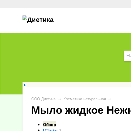
▲
ООО Диетика
→
Косметика натуральная
→
Мыло жидкое Нежн
Обзор
Отзывы
0