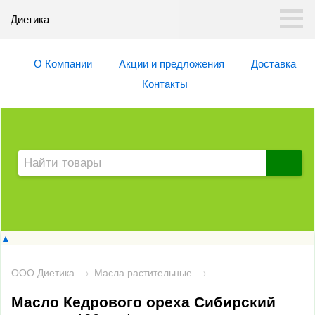
Диетика
О Компании
Акции и предложения
Доставка
Контакты
▲
ООО Диетика
→
Масла растительные
→
Масло Кедрового ореха Сибирский