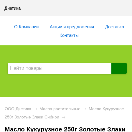
Диетика
О Компании
Акции и предложения
Доставка
Контакты
ООО Диетика
→
Масла растительные
→
Масло Кукурузное
250г Золотые Злаки Сибири
→
Масло Кукурузное 250г Золотые Злаки