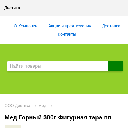
Диетика
О Компании
Акции и предложения
Доставка
Контакты
ООО Диетика
→
Мед
→
Мед Горный 300г Фигурная тара пп