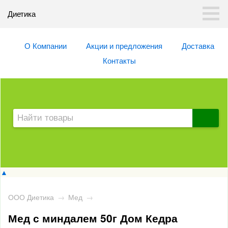
Диетика
О Компании
Акции и предложения
Доставка
Контакты
▲
ООО Диетика
→
Мед
→
Мед с миндалем 50г Дом Кедра