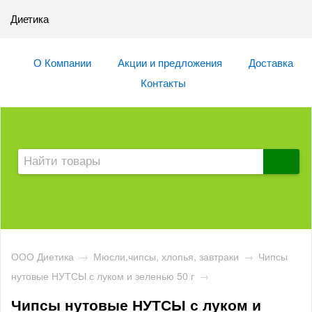
Диетика
О Компании
Акции и предложения
Доставка
Контакты
ООО Диетика
→
Мюсли,чипсы, хлопья, завтраки
→
Чипсы
нутовые НУТСЫ с луком и зеленью 50 г
→
Чипсы нутовые НУТСЫ с луком и