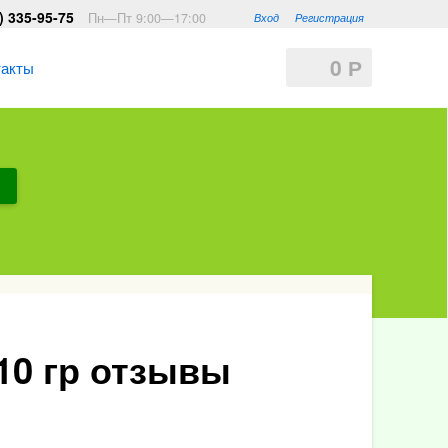
) 335-95-75
Пн—Пт 9:00—17:00
Вход
Регистрация
0
Р
такты
10 гр отзывы