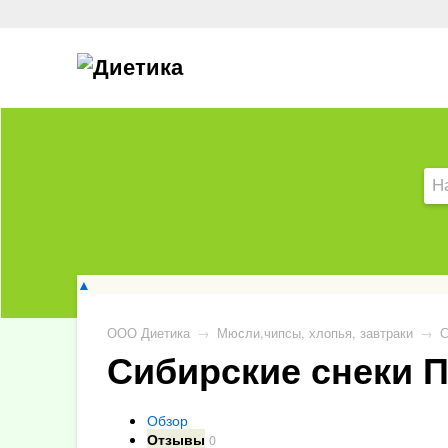
▲
ООО Диетика
→
Мюсли,чипсы, хлопья, завтраки
→
С
Сибирские снеки П
Обзор
Отзывы
0