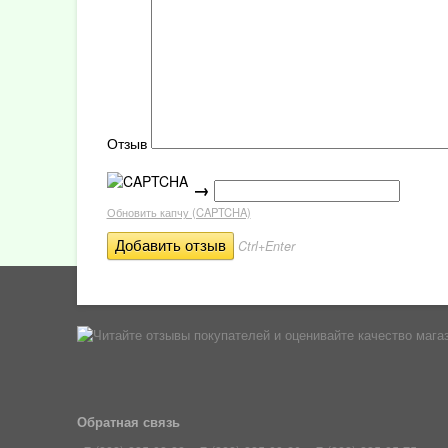
Отзыв
→
Обновить капчу (CAPTCHA)
Ctrl+Enter
Обратная связь