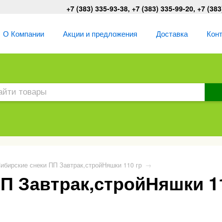
+7 (383) 335-93-38, +7 (383) 335-99-20, +7 (383
О Компании
Акции и предложения
Доставка
Кон
ибирские снеки ПП Завтрак,стройНяшки 110 гр
→
П Завтрак,стройНяшки 1