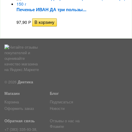
Печенье ИВАН ДА три пользы...
97,90
Р
© 2026
Диетика
Магазин
Блог
Корзина
Подписаться
Оформить заказ
Новости
Обратная связь
Отзывы о нас на
Флампе
+7 (383) 335-93-38,