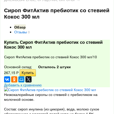
Сироп ФитАктив пребиотик со стевией
Кокос 300 мл
Обзор
Отзывы
0
Купить Сироп ФитАктив пребиотик со стевией
Кокос 300 мл
Сироп ФитАктив пребиотик со стевией Кокос 300 мл/10
Основной склад:
Осталось 2 штуки
267,15
Р
Добавить к сравнению
Низкокалорийные сиропы со стевией с пребиотиком на
молочной основе.
Состав: сироп инулина (из цикория), вода, молоко сухое
обезжиренное с массовой долей жира не более 1,5%,