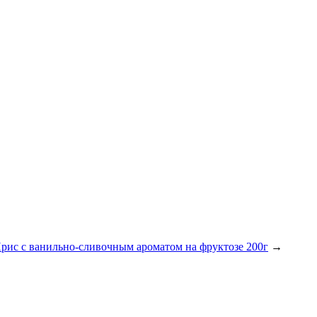
рис с ванильно-сливочным ароматом на фруктозе 200г
→