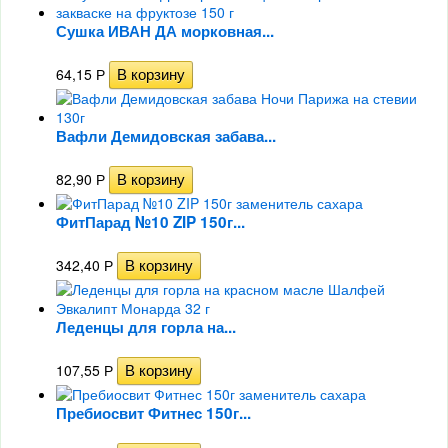
Сушка ИВАН ДА морковная...
64,15
Р
Вафли Демидовская забава...
82,90
Р
ФитПарад №10 ZIP 150г...
342,40
Р
Леденцы для горла на...
107,55
Р
Пребиосвит Фитнес 150г...