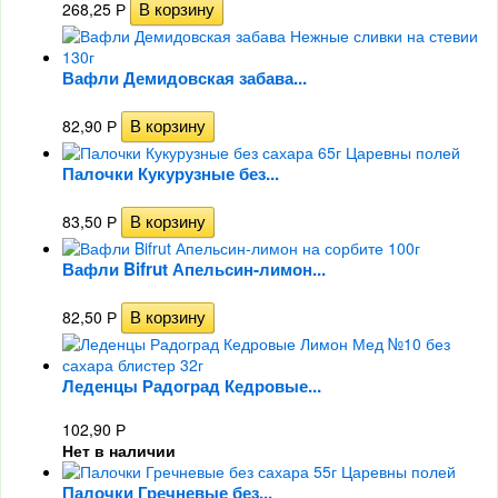
268,25
Р
Вафли Демидовская забава...
82,90
Р
Палочки Кукурузные без...
83,50
Р
Вафли Bifrut Апельсин-лимон...
82,50
Р
Леденцы Радоград Кедровые...
102,90
Р
Нет в наличии
Палочки Гречневые без...