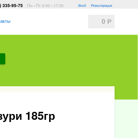
) 335-95-75
Пн—Пт 9:00—17:00
Вход
Регистрация
0
такты
Р
зури 185гр