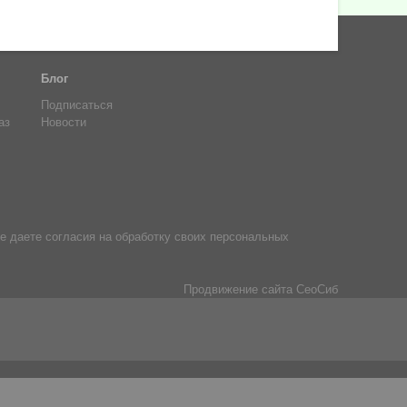
Блог
Подписаться
аз
Новости
е даете согласия на обработку своих персональных
Продвижение сайта
СеоСиб