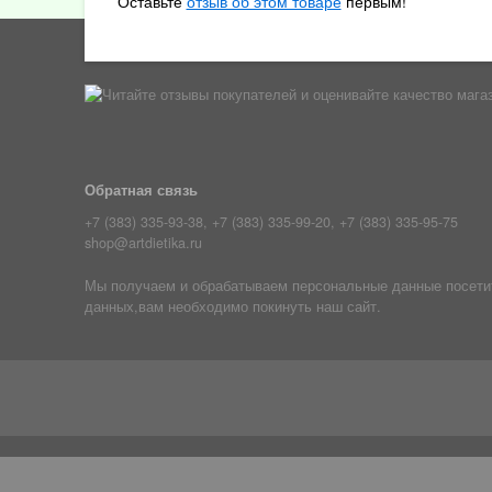
Оставьте
отзыв об этом товаре
первым!
Обратная связь
+7 (383) 335-93-38, +7 (383) 335-99-20, +7 (383) 335-95-75
shop@artdietika.ru
Мы получаем и обрабатываем персональные данные посетите
данных,вам необходимо покинуть наш сайт.