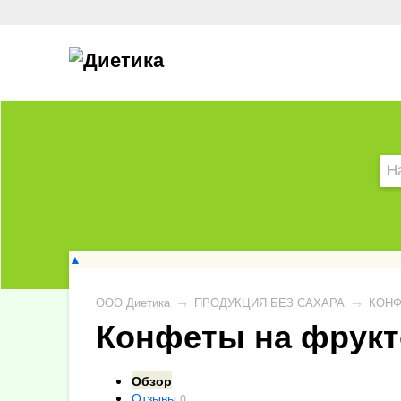
▲
ООО Диетика
→
ПРОДУКЦИЯ БЕЗ САХАРА
→
КОНФ
Конфеты на фрукто
Обзор
Отзывы
0