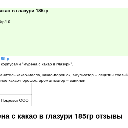
као в глазури 185гр
гр/10
орпусами "мурёна с какао в глазури".
менитель какао-масла, какао-порошок, эмульгатор – лецитин соевый
чное,какао-порошок, ароматизатор – ванилин.
 Покровск ООО
а с какао в глазури 185гр отзывы