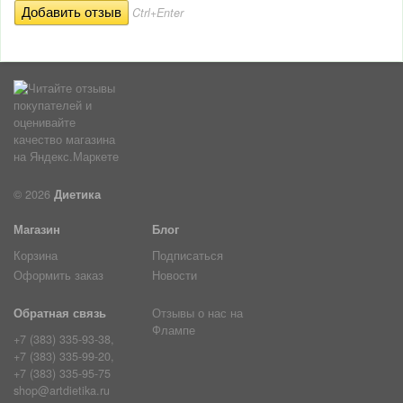
Ctrl+Enter
© 2026
Диетика
Магазин
Блог
Корзина
Подписаться
Оформить заказ
Новости
Обратная связь
Отзывы о нас на
Флампе
+7 (383) 335-93-38,
+7 (383) 335-99-20,
+7 (383) 335-95-75
shop@artdietika.ru