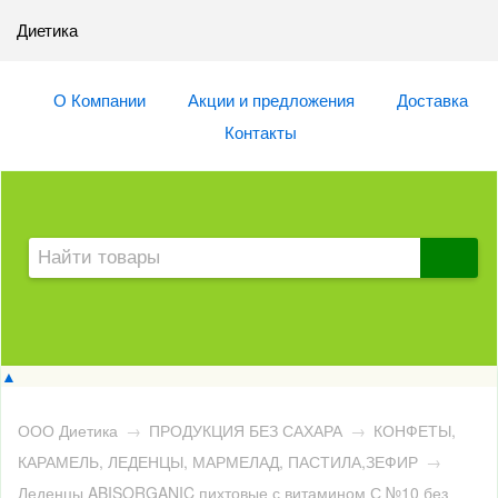
Диетика
О Компании
Акции и предложения
Доставка
Контакты
▲
ООО Диетика
→
ПРОДУКЦИЯ БЕЗ САХАРА
→
КОНФЕТЫ,
КАРАМЕЛЬ, ЛЕДЕНЦЫ, МАРМЕЛАД, ПАСТИЛА,ЗЕФИР
→
Леденцы ABISORGANIC пихтовые с витамином С №10 без