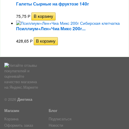
Галеты Сырные на фруктозе 140г
75,75
Р
Псиллиум+Лен+Чиа Микс 200г...
428,65
Р
© 2026
Диетика
Магазин
Блог
Корзина
Подписаться
Оформить заказ
Новости