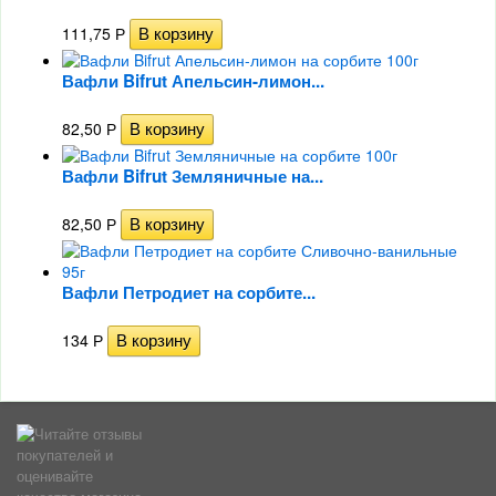
111,75
Р
Вафли Bifrut Апельсин-лимон...
82,50
Р
Вафли Bifrut Земляничные на...
82,50
Р
Вафли Петродиет на сорбите...
134
Р