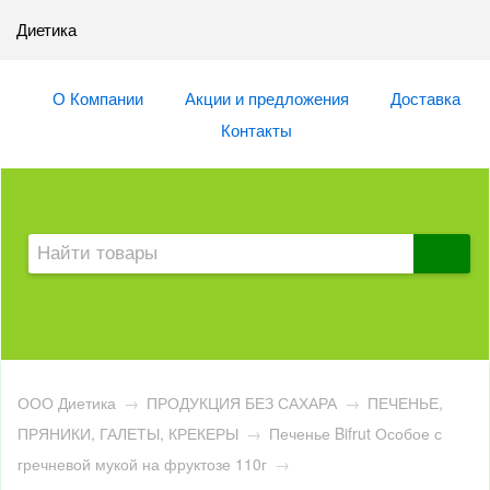
Диетика
О Компании
Акции и предложения
Доставка
Контакты
ООО Диетика
→
ПРОДУКЦИЯ БЕЗ САХАРА
→
ПЕЧЕНЬЕ,
ПРЯНИКИ, ГАЛЕТЫ, КРЕКЕРЫ
→
Печенье Bifrut Особое с
гречневой мукой на фруктозе 110г
→