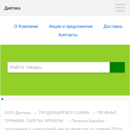
Диетика
О Компании
Акции и предложения
Доставка
Контакты
▲
ООО Диетика
→
ПРОДУКЦИЯ БЕЗ САХАРА
→
ПЕЧЕНЬЕ,
ПРЯНИКИ, ГАЛЕТЫ, КРЕКЕРЫ
→
Печенье Курабье
шоколадное с шоколадной нач.на фруктозе со стевией 220гр