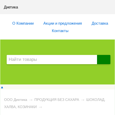
Диетика
О Компании
Акции и предложения
Доставка
Контакты
▲
ООО Диетика
→
ПРОДУКЦИЯ БЕЗ САХАРА
→
ШОКОЛАД,
ХАЛВА, КОЗИНАКИ
→