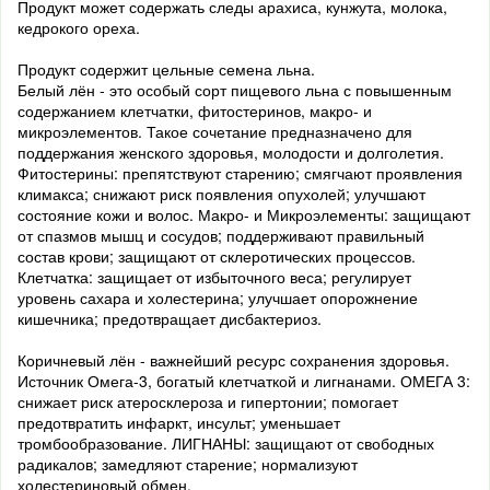
Продукт может содержать следы арахиса, кунжута, молока,
кедрокого ореха.
Продукт содержит цельные семена льна.
Белый лён - это особый сорт пищевого льна с повышенным
содержанием клетчатки, фитостеринов, макро- и
микроэлементов. Такое сочетание предназначено для
поддержания женского здоровья, молодости и долголетия.
Фитостерины: препятствуют старению; смягчают проявления
климакса; снижают риск появления опухолей; улучшают
состояние кожи и волос. Макро- и Микроэлементы: защищают
от спазмов мышц и сосудов; поддерживают правильный
состав крови; защищают от склеротических процессов.
Клетчатка: защищает от избыточного веса; регулирует
уровень сахара и холестерина; улучшает опорожнение
кишечника; предотвращает дисбактериоз.
Коричневый лён - важнейший ресурс сохранения здоровья.
Источник Омега-3, богатый клетчаткой и лигнанами. ОМЕГА 3:
снижает риск атеросклероза и гипертонии; помогает
предотвратить инфаркт, инсульт; уменьшает
тромбообразование. ЛИГНАНЫ: защищают от свободных
радикалов; замедляют старение; нормализуют
холестериновый обмен.