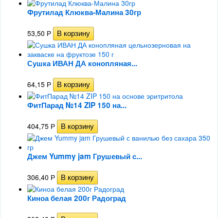
Фрутилад Клюква-Малина 30гр
53,50
Р
Сушка ИВАН ДА конопляная...
64,15
Р
ФитПарад №14 ZIP 150 на...
404,75
Р
Джем Yummy jam Грушевый с...
306,40
Р
Киноа белая 200г Радоград