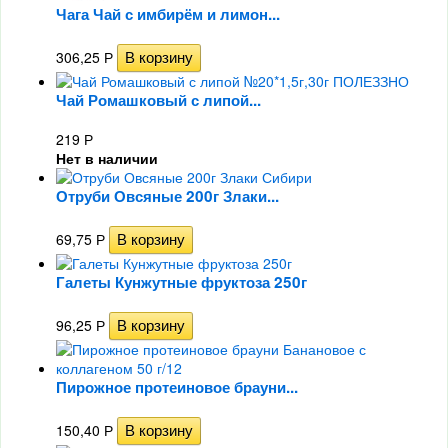
Чага Чай с имбирём и лимон...
306,25
Р
Чай Ромашковый с липой...
219
Р
Нет в наличии
Отруби Овсяные 200г Злаки...
69,75
Р
Галеты Кунжутные фруктоза 250г
96,25
Р
Пирожное протеиновое брауни...
150,40
Р