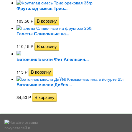
Фрутилад смесь Трио...
103,50
Р
Галеты Сливочные на...
110,15
Р
Батончик Бьюти Фит Апельсин...
115
Р
Батончик мюсли ДиYes...
34,50
Р