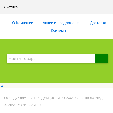
Диетика
О Компании
Акции и предложения
Доставка
Контакты
▲
ООО Диетика
→
ПРОДУКЦИЯ БЕЗ САХАРА
→
ШОКОЛАД,
ХАЛВА, КОЗИНАКИ
→