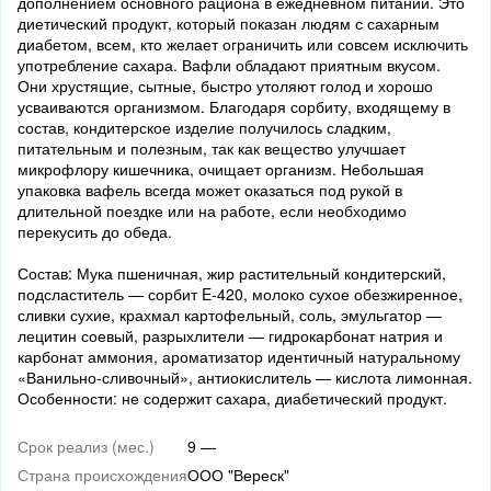
дополнением основного рациона в ежедневном питании. Это
диетический продукт, который показан людям с сахарным
диабетом, всем, кто желает ограничить или совсем исключить
употребление сахара. Вафли обладают приятным вкусом.
Они хрустящие, сытные, быстро утоляют голод и хорошо
усваиваются организмом. Благодаря сорбиту, входящему в
состав, кондитерское изделие получилось сладким,
питательным и полезным, так как вещество улучшает
микрофлору кишечника, очищает организм. Небольшая
упаковка вафель всегда может оказаться под рукой в
длительной поездке или на работе, если необходимо
перекусить до обеда.
Состав: Мука пшеничная, жир растительный кондитерский,
подсластитель — сорбит E-420, молоко сухое обезжиренное,
сливки сухие, крахмал картофельный, соль, эмульгатор —
лецитин соевый, разрыхлители — гидрокарбонат натрия и
карбонат аммония, ароматизатор идентичный натуральному
«Ванильно-сливочный», антиокислитель — кислота лимонная.
Особенности: не содержит сахара, диабетический продукт.
Срок реализ (мес.)
9 —
Страна происхождения
ООО "Вереск"