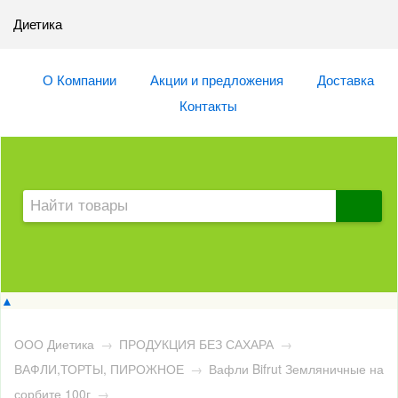
Диетика
О Компании
Акции и предложения
Доставка
Контакты
▲
ООО Диетика
→
ПРОДУКЦИЯ БЕЗ САХАРА
→
ВАФЛИ,ТОРТЫ, ПИРОЖНОЕ
→
Вафли Bifrut Земляничные на
сорбите 100г
→