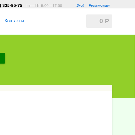
) 335-95-75
Пн—Пт 9:00—17:00
Вход
Регистрация
0
Контакты
Р