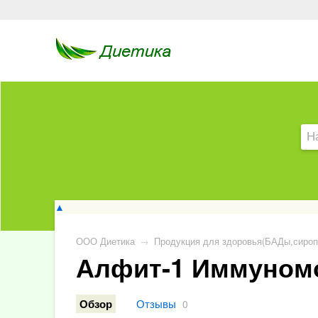
▲
ООО Диетика
→
Продукция для здоровья(БАДы,сироп
Алфит-1 Иммуном
Отзывы
Обзор
0