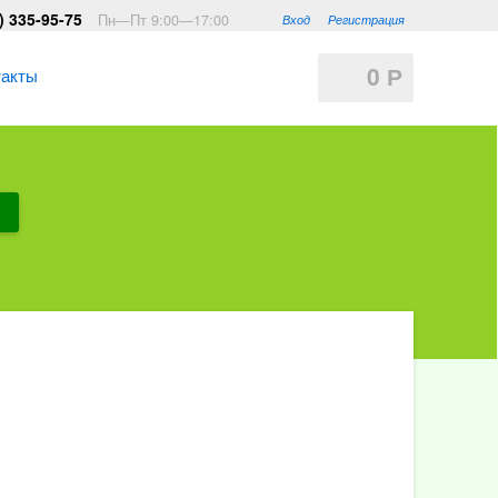
) 335-95-75
Пн—Пт 9:00—17:00
Вход
Регистрация
0
такты
Р