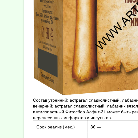
Состав утренний: астрагал сладколистный, лабаз
вечерний: астрагал сладколистный, лабазник вязо
пятилопастный.Фитосбор Алфит-31 может быть рек
перенесенных инфарктов и инсультов.
Срок реализ (мес.)
36 —