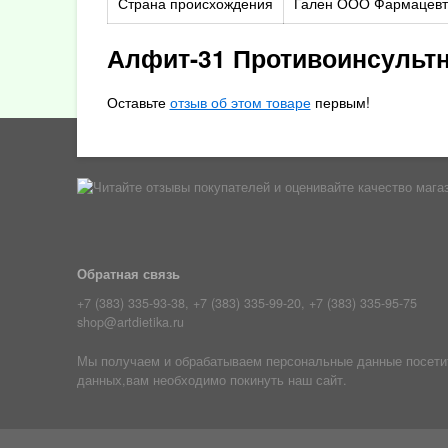
Страна происхождения
Гален ООО Фармацевти
Алфит-31 Противоинсульт
Оставьте
отзыв об этом товаре
первым!
Обратная связь
+7 (383) 335-93-38, +7 (383) 335-99-20, +7 (383) 335-95-75
shop@artdietika.ru
Мы получаем и обрабатываем персональные данные посетите
данных,вам необходимо покинуть наш сайт.