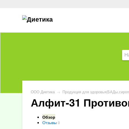
ООО Диетика
→
Продукция для здоровья(БАДы,сироп
Алфит-31 Против
Обзор
Отзывы
0