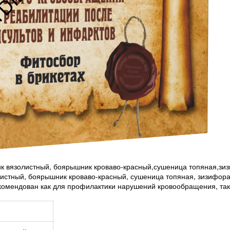
ник вязолистный, боярышник кроваво-красный,сушеница топяная,зи
листный, боярышник кроваво-красный, сушеница топяная, зизифор
омендован как для профилактики нарушений кровообращения, так 