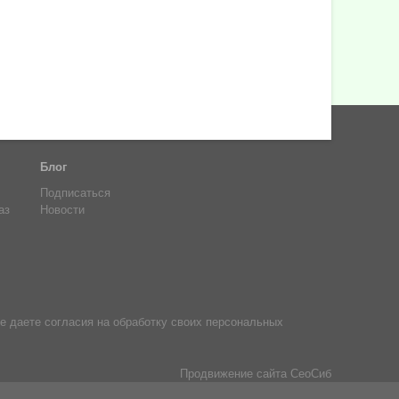
Блог
Подписаться
аз
Новости
е даете согласия на обработку своих персональных
Продвижение сайта
СеоСиб