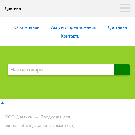
Диетика
О Компании
Акции и предложения
Доставка
Контакты
▲
ООО Диетика
→
Продукция для
здоровья(БАДы,сиропы,косметика)
→