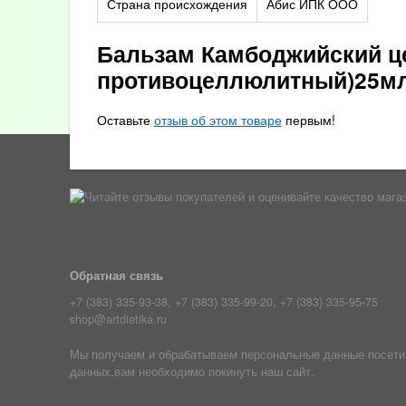
Страна происхождения
Абис ИПК ООО
Бальзам Камбоджийский ц
противоцеллюлитный)25м
Оставьте
отзыв об этом товаре
первым!
Обратная связь
+7 (383) 335-93-38, +7 (383) 335-99-20, +7 (383) 335-95-75
shop@artdietika.ru
Мы получаем и обрабатываем персональные данные посетите
данных,вам необходимо покинуть наш сайт.