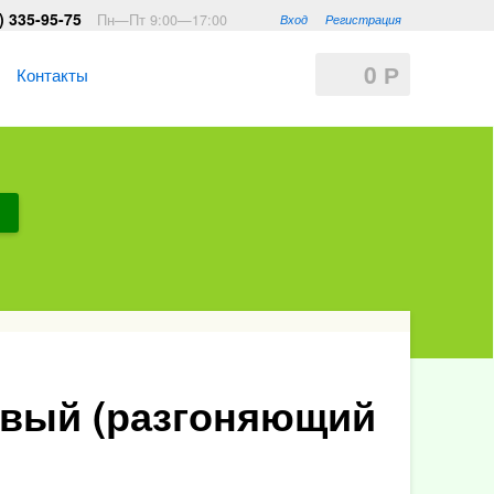
) 335-95-75
Пн—Пт 9:00—17:00
Вход
Регистрация
0
Р
Контакты
вый (разгоняющий