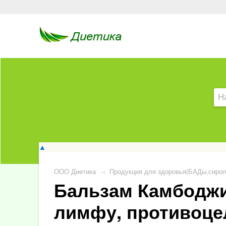
▲
ООО Диетика
→
Продукция для здоровья(БАДы,сироп
Бальзам Камбоджи
лимфу, противоц