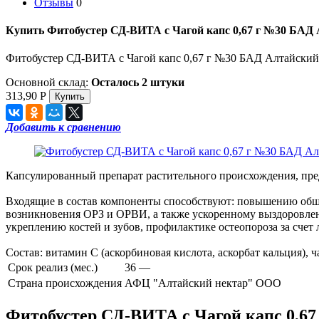
Отзывы
0
Купить Фитобустер СД-ВИТА с Чагой капс 0,67 г №30 БАД 
Фитобустер СД-ВИТА с Чагой капс 0,67 г №30 БАД Алтайский
Основной склад:
Осталось 2 штуки
313,90
Р
Добавить к сравнению
Капсулированный препарат растительного происхождения, пре
Входящие в состав компоненты способствуют: повышению обще
возникновения ОРЗ и ОРВИ, а также ускоренному выздоровлен
укреплению костей и зубов, профилактике остеопороза за счет
Состав: витамин С (аскорбиновая кислота, аскорбат кальция), 
Срок реализ (мес.)
36 —
Страна происхождения
АФЦ "Алтайский нектар" ООО
Фитобустер СД-ВИТА с Чагой капс 0,6