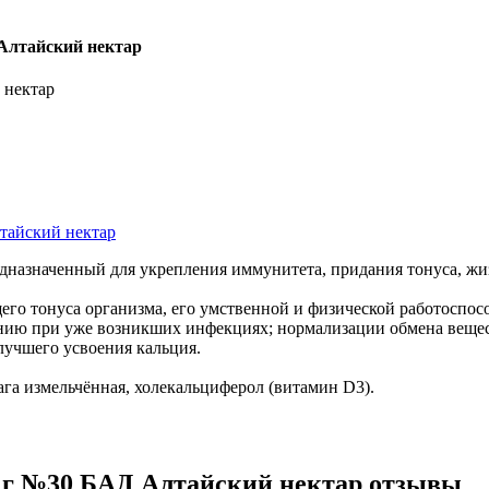
Алтайский нектар
 нектар
дназначенный для укрепления иммунитета, придания тонуса, жи
го тонуса организма, его умственной и физической работоспо
ию при уже возникших инфекциях; нормализации обмена вещест
 лучшего усвоения кальция.
чага измельчённая, холекальциферол (витамин D3).
7 г №30 БАД Алтайский нектар отзывы