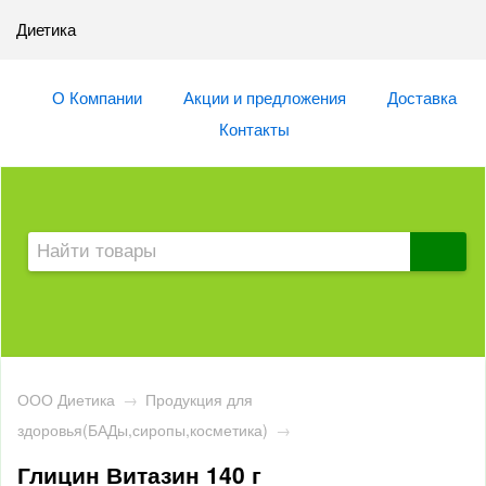
Диетика
О Компании
Акции и предложения
Доставка
Контакты
ООО Диетика
→
Продукция для
здоровья(БАДы,сиропы,косметика)
→
Глицин Витазин 140 г