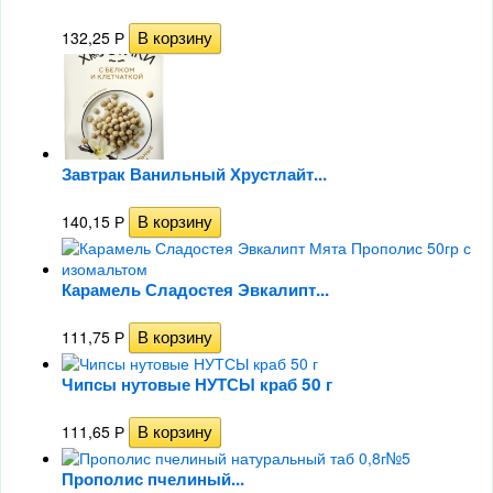
132,25
Р
Завтрак Ванильный Хрустлайт...
140,15
Р
Карамель Сладостея Эвкалипт...
111,75
Р
Чипсы нутовые НУТСЫ краб 50 г
111,65
Р
Прополис пчелиный...