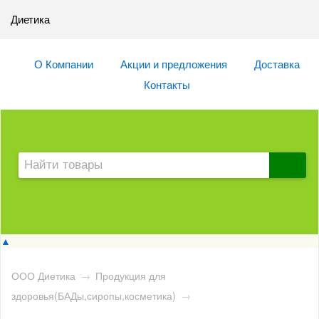
Диетика
О Компании
Акции и предложения
Доставка
Контакты
▲
ООО Диетика
→
Продукция для
здоровья(БАДы,сиропы,косметика)
→