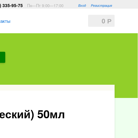
) 335-95-75
Пн—Пт 9:00—17:00
Вход
Регистрация
0
Р
такты
ский) 50мл