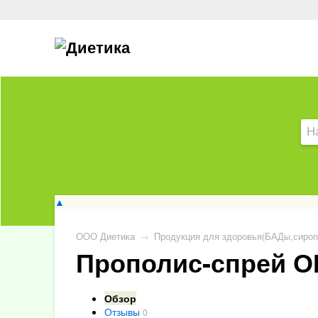
▲
ООО Диетика
→
Продукция для здоровья(БАДы,сироп
Прополис-спрей О
Обзор
Отзывы
0