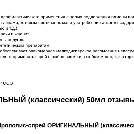
го профилактического применения с целью поддержания гигиены по
ся лицами, которым противопоказано употребление алкоголесодерж
 и т.д.).
оречи и жжения.
ины недугов.
нтетическим препаратам.
обеспечивает равномерное мелкодисперсное распыление непосред
оляет применять спрей в любое время и в любом месте, как в гори
р" ООО
ЬНЫЙ (классический) 50мл отзыв
Прополис-спрей ОРИГИНАЛЬНЫЙ (классическ