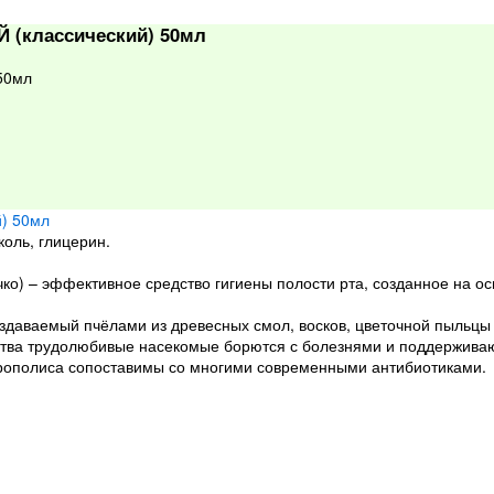
 (классический) 50мл
50мл
оль, глицерин.
о) – эффективное средство гигиены полости рта, созданное на ос
здаваемый пчёлами из древесных смол, восков, цветочной пыльц
ва трудолюбивые насекомые борются с болезнями и поддерживают
прополиса сопоставимы со многими современными антибиотиками.