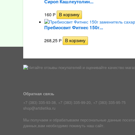
Сироп Кашлеутолин...
160
Р
Пребиосвит Фитнес 150г...
268,25
Р
Обратная связь
+7 (383) 335-93-38, +7 (383) 335-99-20, +7 (383) 335-95-75
shop@artdietika.ru
Мы получаем и обрабатываем персональные данные посетите
данных,вам необходимо покинуть наш сайт.