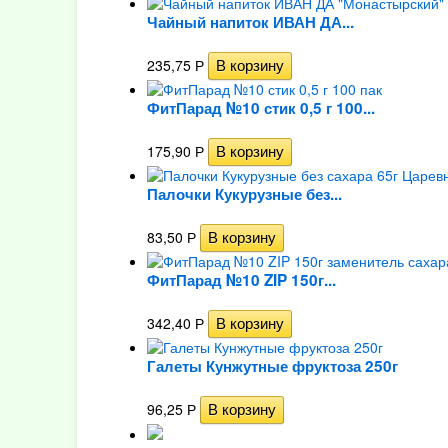
Чайный напиток ИВАН ДА...
235,75
Р
ФитПарад №10 стик 0,5 г 100...
175,90
Р
Палочки Кукурузные без...
83,50
Р
ФитПарад №10 ZIP 150г...
342,40
Р
Галеты Кунжутные фруктоза 250г
96,25
Р