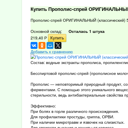
Купить Прополис-спрей ОРИГИНАЛЬНЫЙ
Прополис-спрей ОРИГИНАЛЬНЫЙ (классический) 
Основной склад:
Осталась 1 штука
219,40
Р
Добавить к сравнению
Состав: водные экстракты прополиса, пропиленглик
Бесспиртовой прополис-спрей (прополисное молочк
Прополис — неповторимый природный продукт, со
ферментами. С помощью этого уникального вещест
стерильности, ведь антибактериальные свойства 
Эффективно:
При болях в горле различного происхождения.
Для профилактики простуды, гриппа, ОРВИ.
При наличии микротравм и язвочек на слизистых.
Для свежести дыхания и защиты от кариеса.