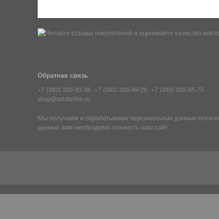
Обратная связь
+7 (383) 335-93-38, +7 (383) 335-99-20, +7 (383) 335-95-75
shop@artdietika.ru
Мы получаем и обрабатываем персональные данные посетите
данных,вам необходимо покинуть наш сайт.