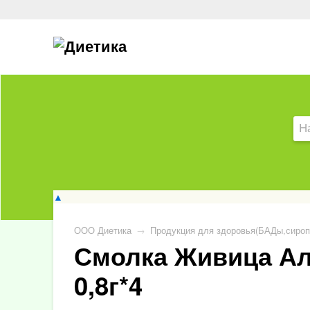
▲
ООО Диетика
→
Продукция для здоровья(БАДы,сироп
Смолка Живица Ал
0,8г*4