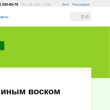
) 335-95-75
Пн—Пт 9:00—17:00
Вход
Регистрация
0
Р
такты
линым воском