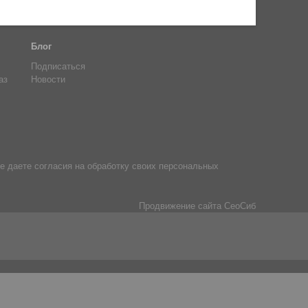
Блог
Подписаться
аз
Новости
е даете согласия на обработку своих персональных
Продвижение сайта
СеоСиб