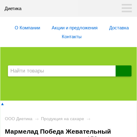
Диетика
О Компании
Акции и предложения
Доставка
Контакты
▲
ООО Диетика
→
Продукция на сахаре
→
Мармелад Победа Жевательный