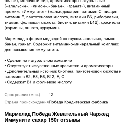
белый), молочный жир, ароматизаторы натуральные
(«апельсин», «лимон»,«банан», «гранат»), витаминный
премикс «Иммунитет» (мальтодекстрин, витамин С, ниацин,
витамин Е, пантотеновая кислота, витамин В6, рибофлавин,
тиамин, фолиевая кислота, биотин, витамин В12), красители
(кармины, аннато, куркумин).
Мармелад в форме медведей со вкусом: апельсин, лимон,
банан, гранат. Содержит витаминно-минеральный комплекс
для повышения иммунитета.
• Сделан на натуральном желатине
• Отсутствуют искусственные красители и ароматизаторы
• Дополнительный источник биотина, пантотеновой кислоты и
витаминов В2, В3, В6, В12, Е, С
• Содержит В1 и фолиевою кислоту
Срок реализ (мес.)
12 —
Страна происхождения
Победа Кондитерская фабрика
Мармелад Победа Жевательный Чаржед
Иммунити сахар 150г отзывы