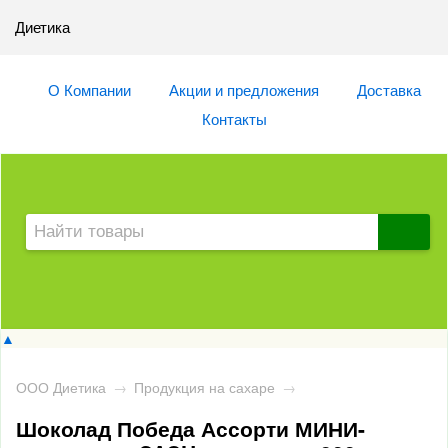
Диетика
О Компании
Акции и предложения
Доставка
Контакты
▲
ООО Диетика
→
Продукция на сахаре
→
Шоколад Победа Ассорти МИНИ-