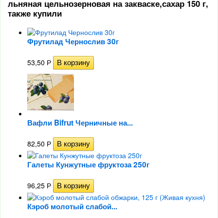
льняная цельнозерновая на закваске,сахар 150 г,
также купили
Фрутилад Чернослив 30г
53,50
Р
Вафли Bifrut Черничные на...
82,50
Р
Галеты Кунжутные фруктоза 250г
96,25
Р
Кэроб молотый слабой...