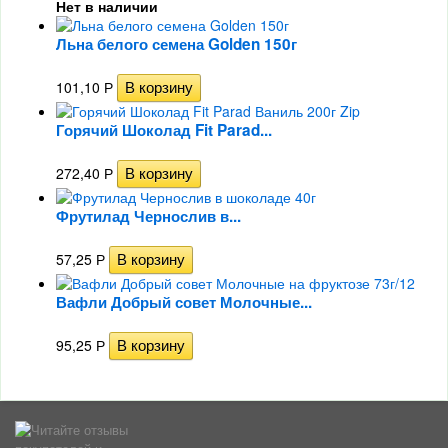
Нет в наличии
Льна белого семена Golden 150г
101,10
Р
Горячий Шоколад Fit Parad...
272,40
Р
Фрутилад Чернослив в...
57,25
Р
Вафли Добрый совет Молочные...
95,25
Р