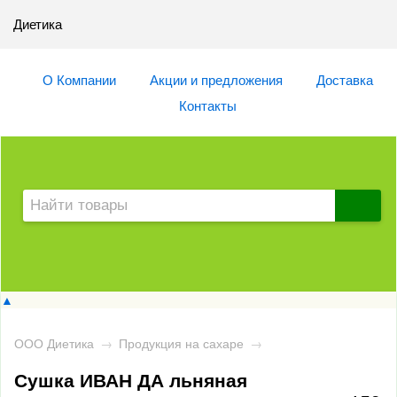
Диетика
О Компании
Акции и предложения
Доставка
Контакты
▲
ООО Диетика
→
Продукция на сахаре
→
Сушка ИВАН ДА льняная