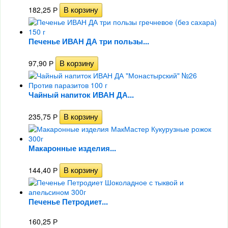
182,25
Р
Печенье ИВАН ДА три пользы...
97,90
Р
Чайный напиток ИВАН ДА...
235,75
Р
Макаронные изделия...
144,40
Р
Печенье Петродиет...
160,25
Р