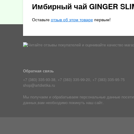
Имбирный чай GINGER SLIM
Оставьте
отзыв об этом товаре
первым!
Обратная связь
+7 (383) 335-93-38, +7 (383) 335-99-20, +7 (383) 335-95-75
shop@artdietika.ru
Мы получаем и обрабатываем персональные данные посетите
данных,вам необходимо покинуть наш сайт.