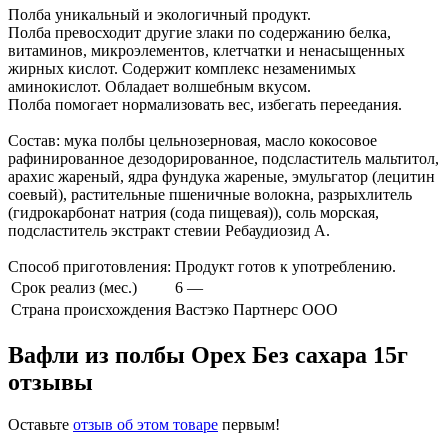
Полба уникальный и экологичный продукт.
Полба превосходит другие злаки по содержанию белка,
витаминов, микроэлементов, клетчатки и ненасыщенных
жирных кислот. Содержит комплекс незаменимых
аминокислот. Обладает волшебным вкусом.
Полба помогает нормализовать вес, избегать переедания.
Состав: мука полбы цельнозерновая, масло кокосовое
рафинированное дезодорированное, подсластитель мальтитол,
арахис жареный, ядра фундука жареные, эмульгатор (лецитин
соевый), растительные пшеничные волокна, разрыхлитель
(гидрокарбонат натрия (сода пищевая)), соль морская,
подсластитель экстракт стевии Ребаудиозид А.
Способ приготовления: Продукт готов к употреблению.
Срок реализ (мес.)
6 —
Страна происхождения
Вастэко Партнерс ООО
Вафли из полбы Орех Без сахара 15г
отзывы
Оставьте
отзыв об этом товаре
первым!