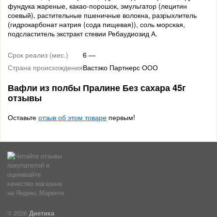
фундука жареные, какао-порошок, эмульгатор (лецитин
соевый), растительные пшеничные волокна, разрыхлитель
(гидрокарбонат натрия (сода пищевая)), соль морская,
подсластитель экстракт стевии Ребаудиозид А.
Срок реализ (мес.)
6 —
Страна происхождения
Вастэко Партнерс ООО
Вафли из полбы Пралине Без сахара 45г
отзывы
Оставьте
отзыв об этом товаре
первым!
© 2026
Диетика