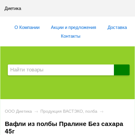
Диетика
О Компании
Акции и предложения
Доставка
Контакты
ООО Диетика
→
Продукция ВАСТЭКО, полба
→
Вафли из полбы Пралине Без сахара
45г