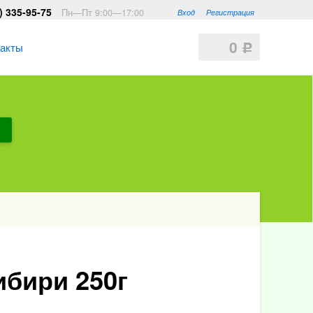
) 335-95-75
Пн—Пт 9:00—17:00
Вход
Регистрация
0
такты
Р
ибири 250г