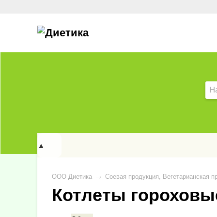
▲
ООО Диетика
→
Соевая продукция, Вегетарианская п
Котлеты гороховы