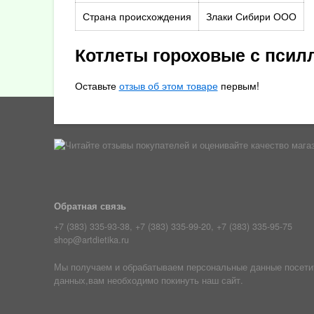
Страна происхождения
Злаки Сибири ООО
Котлеты гороховые с псил
Оставьте
отзыв об этом товаре
первым!
Обратная связь
+7 (383) 335-93-38, +7 (383) 335-99-20, +7 (383) 335-95-75
shop@artdietika.ru
Мы получаем и обрабатываем персональные данные посетите
данных,вам необходимо покинуть наш сайт.