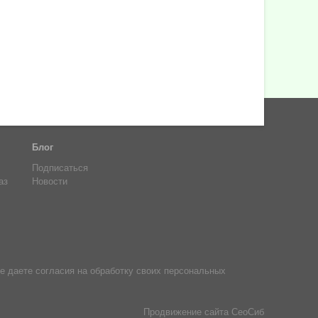
Блог
Подписаться
аз
Новости
е даете согласия на обработку своих персональных
Продвижение сайта
СеоСиб