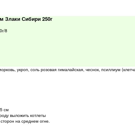
м Злаки Сибири 250г
0г/8
морковь, укроп, соль розовая гималайская, чеснок, псиллиум (клет
5 см
роду выложить котлеты
 сторон на среднем огне.