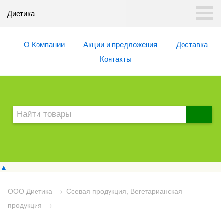
Диетика
О Компании
Акции и предложения
Доставка
Контакты
▲
ООО Диетика
→
Соевая продукция, Вегетарианская
продукция
→