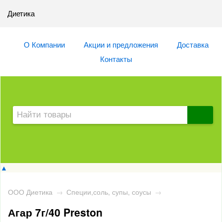
Диетика
О Компании
Акции и предложения
Доставка
Контакты
▲
ООО Диетика
→
Специи,соль, супы, соусы
→
Агар 7г/40 Preston