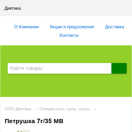
Диетика
О Компании
Акции и предложения
Доставка
Контакты
ООО Диетика
→
Специи,соль, супы, соусы
→
Петрушка 7г/35 МВ