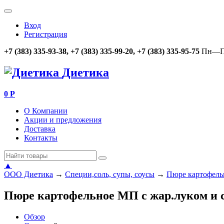
Вход
Регистрация
+7 (383) 335-93-38, +7 (383) 335-99-20, +7 (383) 335-95-75
Пн—Пт
Диетика
0
Р
О Компании
Акции и предложения
Доставка
Контакты
▲
ООО Диетика
→
Специи,соль, супы, соусы
→
Пюре картофельн
Пюре картофельное МП с жар.луком и с
Обзор