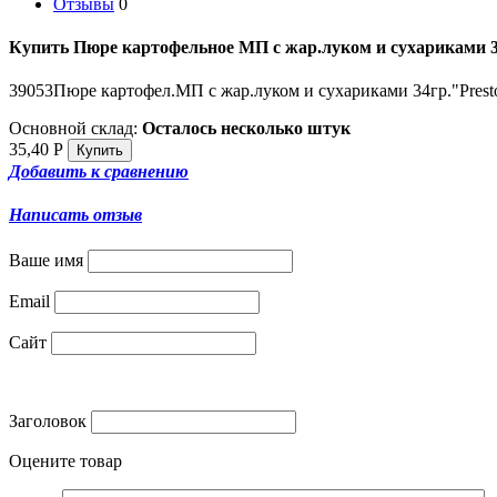
Отзывы
0
Купить Пюре картофельное МП с жар.луком и сухариками 3
39053Пюре картофел.МП с жар.луком и сухариками 34гр."Prest
Основной склад:
Осталось несколько штук
35,40
Р
Добавить к сравнению
Написать отзыв
Ваше имя
Email
Сайт
Заголовок
Оцените товар