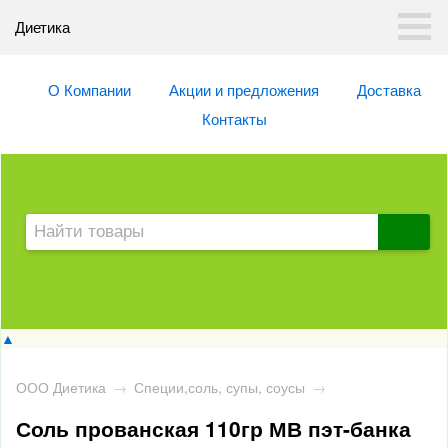
Диетика
О Компании
Акции и предложения
Доставка
Контакты
▲
ООО Диетика
→
Специи,соль, супы, соусы
→
Соль прованская 110гр МВ пэт-банка