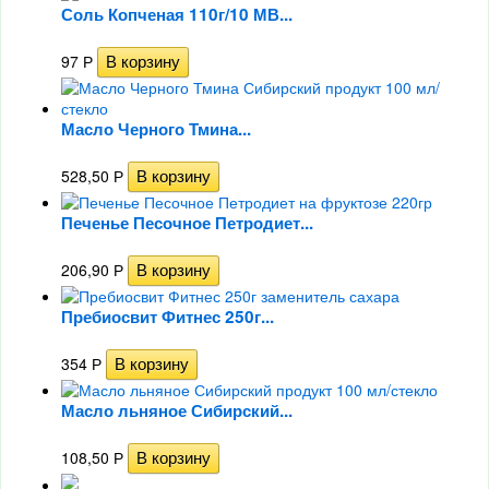
Соль Копченая 110г/10 МВ...
97
Р
Масло Черного Тмина...
528,50
Р
Печенье Песочное Петродиет...
206,90
Р
Пребиосвит Фитнес 250г...
354
Р
Масло льняное Сибирский...
108,50
Р