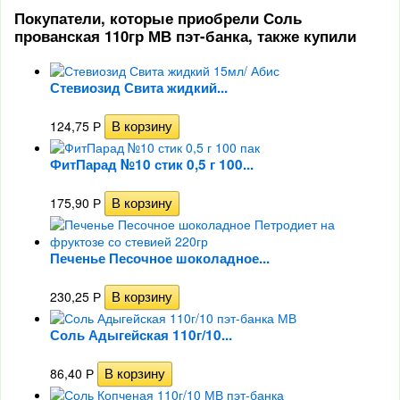
Покупатели, которые приобрели Соль
прованская 110гр МВ пэт-банка, также купили
Стевиозид Свита жидкий...
124,75
Р
ФитПарад №10 стик 0,5 г 100...
175,90
Р
Печенье Песочное шоколадное...
230,25
Р
Соль Адыгейская 110г/10...
86,40
Р