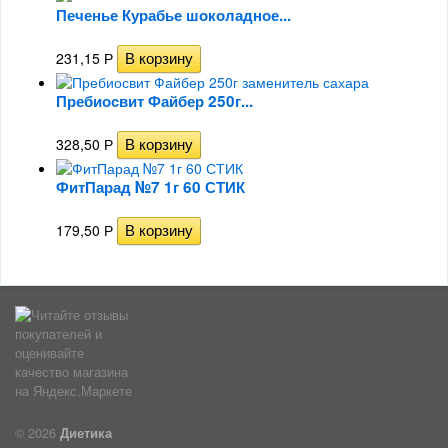
Печенье Курабье шоколадное...
231,15
Р
Пребиосвит Файбер 250г...
328,50
Р
ФитПарад №7 1г 60 СТИК
179,50
Р
© 2026
Диетика