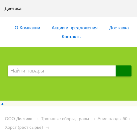
Диетика
О Компании
Акции и предложения
Доставка
Контакты
▲
ООО Диетика
→
Травяные сборы, травы
→
Анис плоды 50 г
Хорст (раст сырье)
→