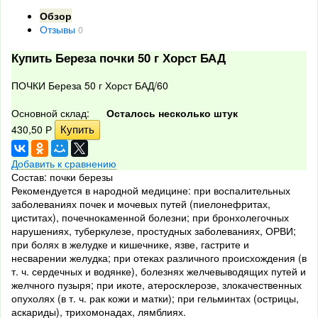
Обзор
Отзывы
0
Купить Береза почки 50 г Хорст БАД
ПОЧКИ Береза 50 г Хорст БАД/60
Основной склад:
Осталось несколько штук
430,50
Р
Добавить к сравнению
Состав: почки березы
Рекомендуется в народной медицине: при воспалительных
заболеваниях почек и мочевых путей (пиелонефритах,
циститах), почечнокаменной болезни; при бронхолегочных
нарушениях, туберкулезе, простудных заболеваниях, ОРВИ;
при болях в желудке и кишечнике, язве, гастрите и
несварении желудка; при отеках различного происхождения (в
т. ч. сердечных и водянке), болезнях желчевыводящих путей и
желчного пузыря; при икоте, атеросклерозе, злокачественных
опухолях (в т. ч. рак кожи и матки); при гельминтах (острицы,
аскариды), трихомонадах, лямблиях.