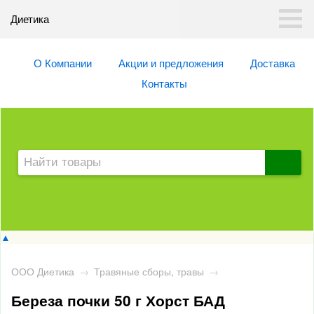
Диетика
О Компании
Акции и предложения
Доставка
Контакты
▲
ООО Диетика
→
Травяные сборы, травы
→
Береза почки 50 г Хорст БАД