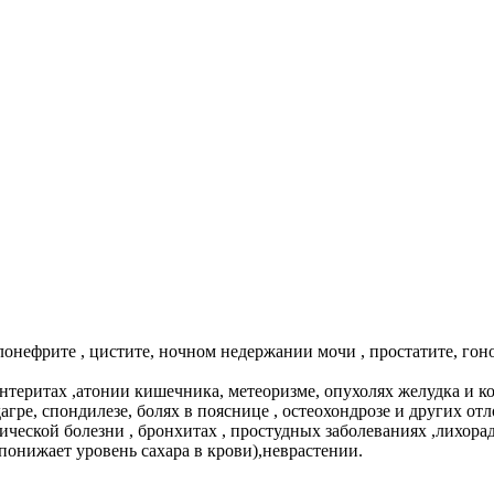
онефрите , цистите, ночном недержании мочи , простатите, гон
теритах ,атонии кишечника, метеоризме, опухолях желудка и кож
агре, спондилезе, болях в пояснице , остеохондрозе и других отл
ической болезни , бронхитах , простудных заболеваниях ,лихора
понижает уровень сахара в крови),неврастении.