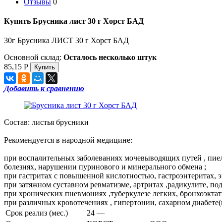
Отзывы
0
Купить Брусника лист 30 г Хорст БАД
30г Брусника ЛИСТ 30 г Хорст БАД
Основной склад:
Осталось несколько штук
85,15
Р
Добавить к сравнению
Состав: листья брусники
Рекомендуется в народной медицине:
при воспалительных заболеваниях мочевыводящих путей , пиел
болезнях, нарушении пуринового и минерального обмена ;
при гастритах с повышенной кислотностью, гастроэнтеритах, эн
при затяжном суставном ревматизме, артритах ,радикулите, под
при хронических пневмониях ,туберкулезе легких, бронхоэктат
при различных кровотечениях , гипертонии, сахарном диабете(
Срок реализ (мес.)
24 —