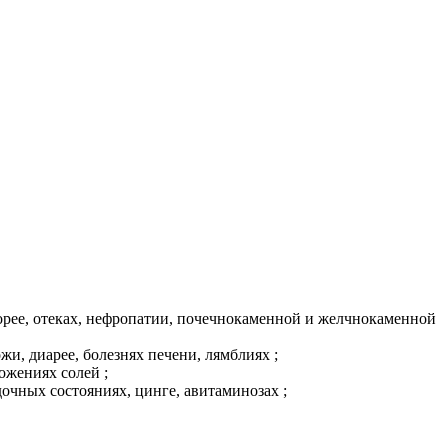
орее, отеках, нефропатии, почечнокаменной и желчнокаменной
и, диарее, болезнях печени, лямблиях ;
ожениях солей ;
дочных состояниях, цинге, авитаминозах ;