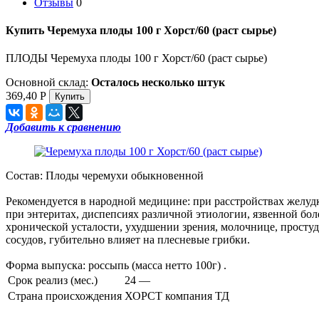
Отзывы
0
Купить Черемуха плоды 100 г Хорст/60 (раст сырье)
ПЛОДЫ Черемуха плоды 100 г Хорст/60 (раст сырье)
Основной склад:
Осталось несколько штук
369,40
Р
Добавить к сравнению
Состав: Плоды черемухи обыкновенной
Рекомендуется в народной медицине: при расстройствах желуд
при энтеритах, диспепсиях различной этиологии, язвенной боле
хронической усталости, ухудшении зрения, молочнице, просту
сосудов, губительно влияет на плесневые грибки.
Форма выпуска: россыпь (масса нетто 100г) .
Срок реализ (мес.)
24 —
Страна происхождения
ХОРСТ компания ТД