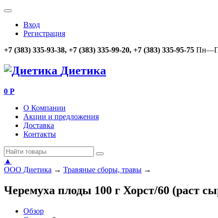
Вход
Регистрация
+7 (383) 335-93-38, +7 (383) 335-99-20, +7 (383) 335-95-75
Пн—Пт
Диетика
0
Р
О Компании
Акции и предложения
Доставка
Контакты
▲
ООО Диетика
→
Травяные сборы, травы
→
Черемуха плоды 100 г Хорст/60 (раст сы
Обзор