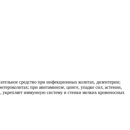
ательное средство при инфекционных колитах, дизентерии;
нтероколитах; при авитаминозе, цинге, упадке сил, астении,
а, укрепляет иммунную систему и стенки мелких кровеносных