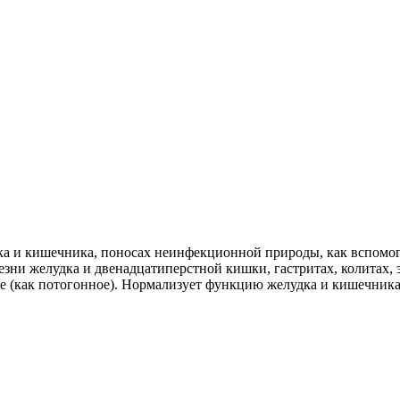
ка и кишечника, поносах неинфекционной природы, как вспомог
зни желудка и двенадцатиперстной кишки, гастритах, колитах, э
де (как потогонное). Нормализует функцию желудка и кишечник