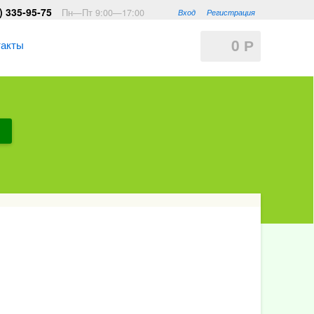
) 335-95-75
Пн—Пт 9:00—17:00
Вход
Регистрация
0
такты
Р