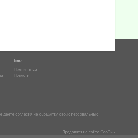
Блог
Подписаться
аз
Новости
е даете согласия на обработку своих персональных
Продвижение сайта
СеоСиб