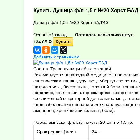
Купить Душица ф/п 1,5 г №20 Хорст БАД
Душица ф/п 1,5 г №20 Хорст БАД/45
Основной склад:
Осталось несколько штук
134,65
Р
Добавить к сравнению
Состав: Трава душицы обыкновенной
Рекомендуется в народной медицине : при острых 
спастическом кашле , удушье , туберкулезе легких 
потрясениях , бессоннице, головной боли ,тошнот
параличе, эпилепсии, атеросклерозе ,гипертоничес
со сниженной секреторной деятельностью , энтеро
; при заболеваниях печени и желчного пузыря(в т.ч
аменорея, хронический кольпит, бели).
Форма выпуска: фильтр-пакеты 20 шт. по 1,5 гр.
Срок реализ (мес.)
24 —