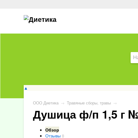
▲
ООО Диетика
→
Травяные сборы, травы
→
Душица ф/п 1,5 г 
Обзор
Отзывы
0