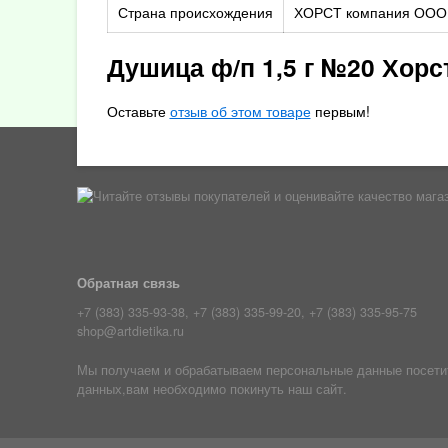
Страна происхождения
ХОРСТ компания ООО
Душица ф/п 1,5 г №20 Хор
Оставьте
отзыв об этом товаре
первым!
Обратная связь
+7 (383) 335-93-38, +7 (383) 335-99-20, +7 (383) 335-95-75
shop@artdietika.ru
Мы получаем и обрабатываем персональные данные посетите
данных,вам необходимо покинуть наш сайт.