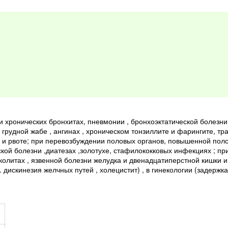
и хронических бронхитах, пневмонии , бронхоэктатической болезни
, грудной жабе , ангинах , хроническом тонзиллите и фарингите, тра
е и рвоте; при перевозбуждении половых органов, повышенной поло
кой болезни ,диатезах ,золотухе, стафилококковых инфекциях ; при
колитах , язвенной болезни желудка и двенадцатиперстной кишки и
. дискинезия желчных путей , холецистит) , в гинекологии (задержк