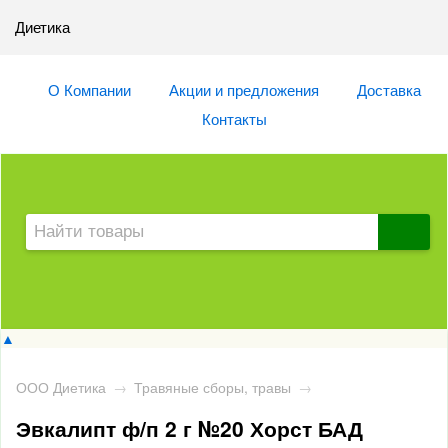
Диетика
О Компании
Акции и предложения
Доставка
Контакты
▲
ООО Диетика
→
Травяные сборы, травы
→
Эвкалипт ф/п 2 г №20 Хорст БАД