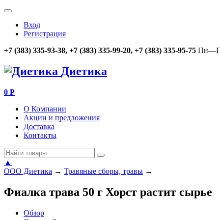
Вход
Регистрация
+7 (383) 335-93-38, +7 (383) 335-99-20, +7 (383) 335-95-75
Пн—Пт
Диетика
0
Р
О Компании
Акции и предложения
Доставка
Контакты
▲
ООО Диетика
→
Травяные сборы, травы
→
Фиалка трава 50 г Хорст растит сырье
Обзор