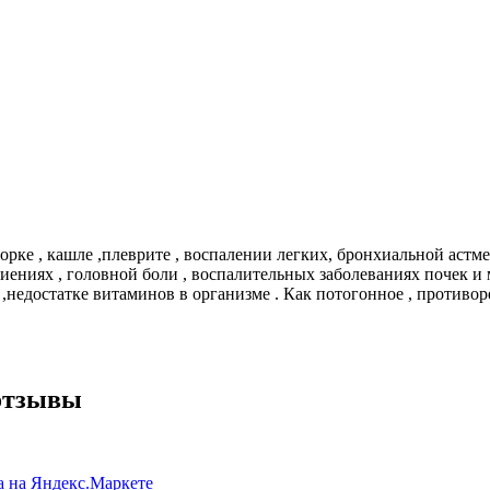
орке , кашле ,плеврите , воспалении легких, бронхиальной астме
иениях , головной боли , воспалительных заболеваниях почек и м
зе ,недостатке витаминов в организме . Как потогонное , противо
 отзывы