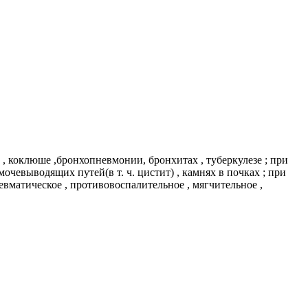
 , коклюше ,бронхопневмонии, бронхитах , туберкулезе ; при
очевыводящих путей(в т. ч. цистит) , камнях в почках ; при
ревматическое , противовоспалительное , мягчительное ,