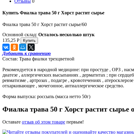
Отзывы
0
Купить Фиалка трава 50 г Хорст растит сырье
Фиалка трава 50 г Хорст растит сырье/60
Основной склад:
Осталось несколько штук
135,25
Р
Добавить к сравнению
Состав: Трава фиалки трехцветной
Рекомендуется в народной медицине: при простуде , ОРЗ , насм
диатезе , аллергических высыпаниях , дерматитах ; при сердцеб
ревматизме , артрозах , подагре , кровотечениях , атеросклеро
отхаркивающее , мочегонное, антиаллергическое средство.
Форма выпуска: россыпь (масса нетто 50г)
Фиалка трава 50 г Хорст растит сырье
Оставьте
отзыв об этом товаре
первым!