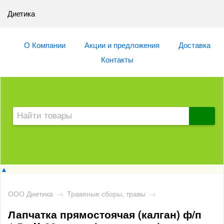
Диетика
О Компании
Акции и предложения
Доставка
Контакты
▲
ООО Диетика
→
Травяные сборы, травы
→
Лапчатка прямостоячая (калган) ф/п