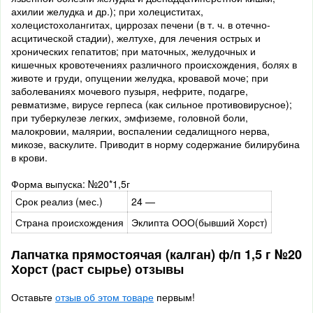
ахилии желудка и др.); при холециститах,
холецистохолангитах, циррозах печени (в т. ч. в отечно-
асцитической стадии), желтухе, для лечения острых и
хронических гепатитов; при маточных, желудочных и
кишечных кровотечениях различного происхождения, болях в
животе и груди, опущении желудка, кровавой моче; при
заболеваниях мочевого пузыря, нефрите, подагре,
ревматизме, вирусе герпеса (как сильное противовирусное);
при туберкулезе легких, эмфиземе, головной боли,
малокровии, малярии, воспалении седалищного нерва,
микозе, васкулите. Приводит в норму содержание билирубина
в крови.
Форма выпуска: №20*1,5г
Срок реализ (мес.)
24 —
Страна происхождения
Эклипта ООО(бывший Хорст)
Лапчатка прямостоячая (калган) ф/п 1,5 г №20
Хорст (раст сырье) отзывы
Оставьте
отзыв об этом товаре
первым!